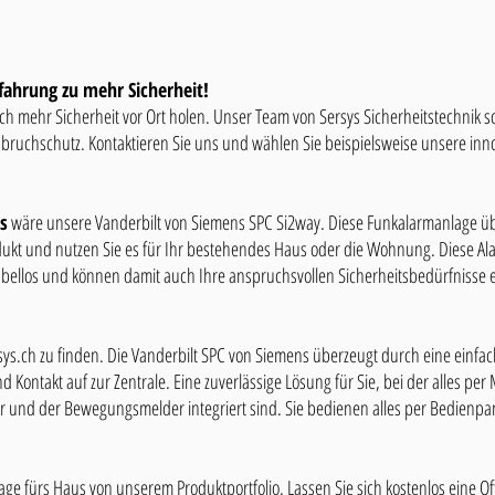
fahrung zu mehr Sicherheit!
h mehr Sicherheit vor Ort holen. Unser Team von Sersys Sicherheitstechnik sch
ruchschutz. Kontaktieren Sie uns und wählen Sie beispielsweise unsere inno
s
wäre unsere Vanderbilt von Siemens SPC Si2way. Diese Funkalarmanlage üb
dukt und nutzen Sie es für Ihr bestehendes Haus oder die Wohnung. Diese Al
n kabellos und können damit auch Ihre anspruchsvollen Sicherheitsbedürfnisse e
ersys.ch zu finden. Die Vanderbilt SPC von Siemens überzeugt durch eine ei
d Kontakt auf zur Zentrale. Eine zuverlässige Lösung für Sie, bei der alles pe
r und der Bewegungsmelder integriert sind. Sie bedienen alles per Bedienpan
ge fürs Haus von unserem Produktportfolio. Lassen Sie sich kostenlos eine Off